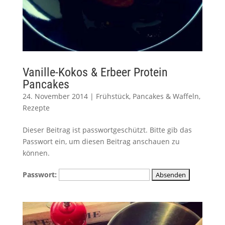
Vanille-Kokos & Erbeer Protein
Pancakes
24. November 2014
|
Frühstück
,
Pancakes & Waffeln
,
Rezepte
Dieser Beitrag ist passwortgeschützt. Bitte gib das
Passwort ein, um diesen Beitrag anschauen zu
können.
Passwort: