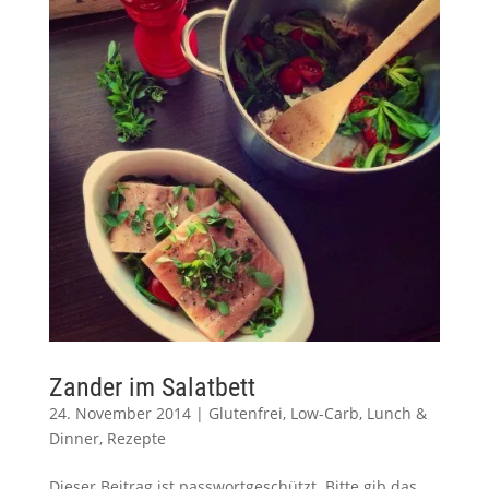
Zander im Salatbett
24. November 2014
|
Glutenfrei
,
Low-Carb
,
Lunch &
Dinner
,
Rezepte
Dieser Beitrag ist passwortgeschützt. Bitte gib das