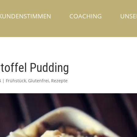
KUNDENSTIMMEN
COACHING
UNSE
toffel Pudding
4
|
Frühstück
,
Glutenfrei
,
Rezepte