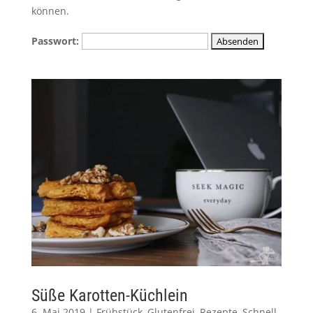
können.
Passwort:
Süße Karotten-Küchlein
6. Mai 2019
|
Frühstück
,
Glutenfrei
,
Rezepte
,
Schnell