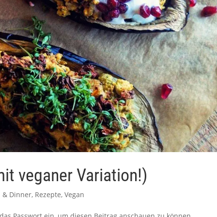
it veganer Variation!)
 & Dinner
,
Rezepte
,
Vegan
ib das Passwort ein, um diesen Beitrag anschauen zu können.