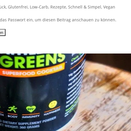
ück
,
Glutenfrei
,
Low-Carb
,
Rezepte
,
Schnell & Simpel
,
Vegan
ib das Passwort ein, um diesen Beitrag anschauen zu können.