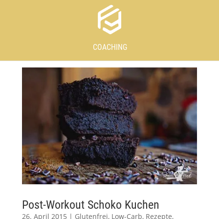
COACHING
Post-Workout Schoko Kuchen
26. April 2015
|
Glutenfrei
,
Low-Carb
,
Rezepte
,