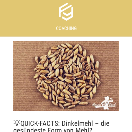
COACHING
💡QUICK-FACTS: Dinkelmehl – die
gesündeste Form von Mehl?