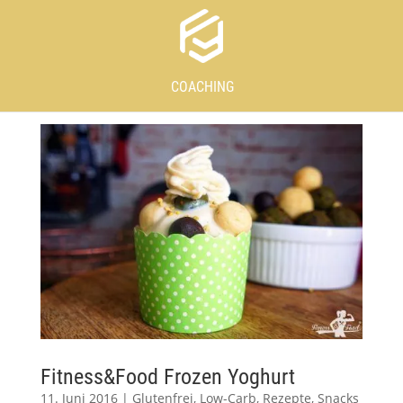
COACHING
Fitness&Food Frozen Yoghurt
11. Juni 2016
|
Glutenfrei
,
Low-Carb
,
Rezepte
,
Snacks