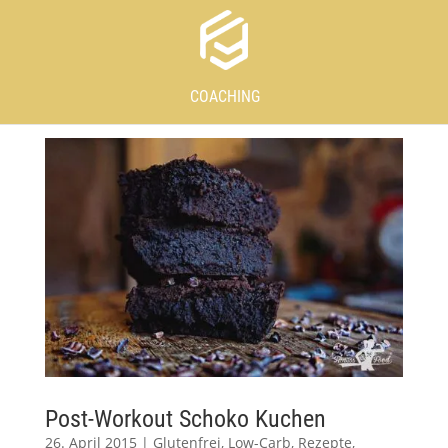
COACHING
Post-Workout Schoko Kuchen
26. April 2015
|
Glutenfrei
,
Low-Carb
,
Rezepte
,