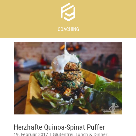
COACHING
Herzhafte Quinoa-Spinat Puffer
19. Februar 2017
|
Glutenfrei
,
Lunch & Dinner
,