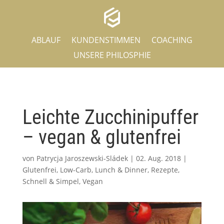
ABLAUF
KUNDENSTIMMEN
COACHING
UNSERE PHILOSPHIE
Leichte Zucchinipuffer
– vegan & glutenfrei
von
Patrycja Jaroszewski-Sládek
|
02. Aug. 2018
|
Glutenfrei
,
Low-Carb
,
Lunch & Dinner
,
Rezepte
,
Schnell & Simpel
,
Vegan