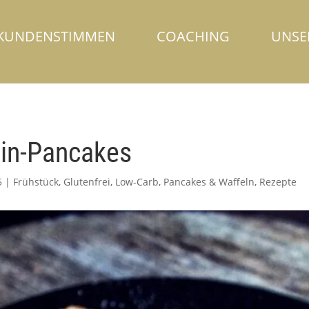
KUNDENSTIMMEN
COACHING
UNSE
in-Pancakes
5
|
Frühstück
,
Glutenfrei
,
Low-Carb
,
Pancakes & Waffeln
,
Rezepte