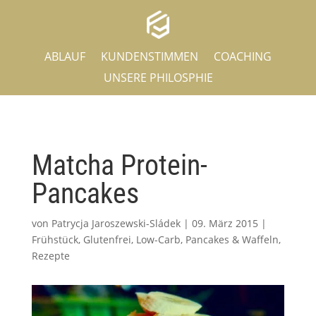
ABLAUF
KUNDENSTIMMEN
COACHING
UNSERE PHILOSPHIE
Matcha Protein-
Pancakes
von
Patrycja Jaroszewski-Sládek
|
09. März 2015
|
Frühstück
,
Glutenfrei
,
Low-Carb
,
Pancakes & Waffeln
,
Rezepte