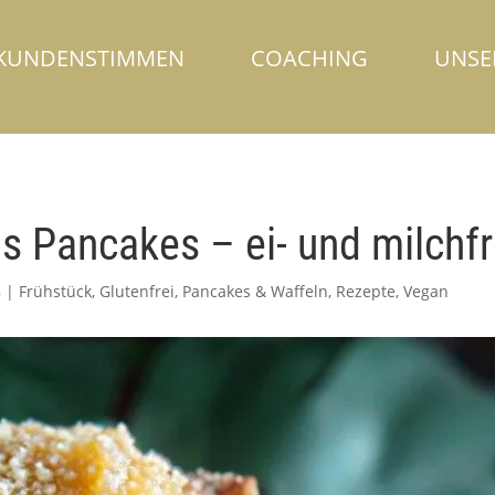
KUNDENSTIMMEN
COACHING
UNSE
s Pancakes – ei- und milchfr
8
|
Frühstück
,
Glutenfrei
,
Pancakes & Waffeln
,
Rezepte
,
Vegan