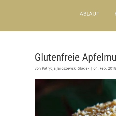
ABLAUF
Glutenfreie Apfelmu
von
Patrycja Jaroszewski-Sládek
|
04. Feb. 201